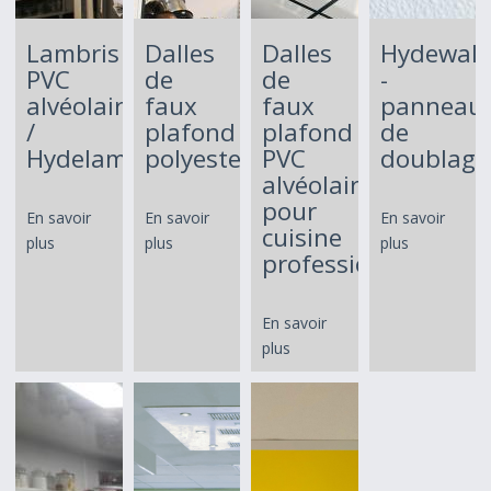
Lambris
Dalles
Dalles
Hydewall
PVC
de
de
-
alvéolaire
faux
faux
panneau
/
plafond
plafond
de
Hydelam
polyester
PVC
doublage
alvéolaire
pour
En savoir
En savoir
En savoir
cuisine
plus
plus
plus
professionnelle
En savoir
plus