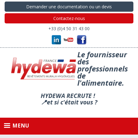
Aller
Demander une documentation ou un devis
au
contenu
Contactez-nous
principal
+33 (0)4 50 31 43 00
Le fournisseur
des
professionnels
de
l'alimentaire.
HYDEWA RECRUTE !
📍et si c'était vous ?
MENU