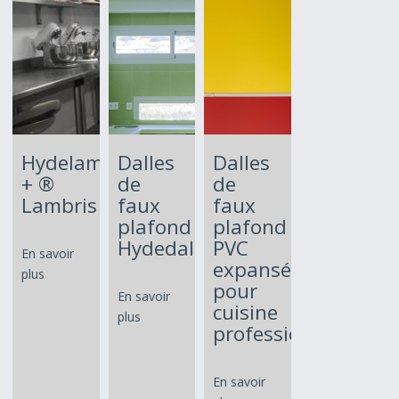
Hydelam
Dalles
Dalles
+ ®
de
de
Lambris
faux
faux
plafond
plafond
Hydedalle®
PVC
En savoir
expansé
plus
pour
En savoir
cuisine
plus
professionnelle
En savoir