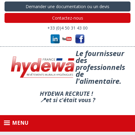
Aller
Demander une documentation ou un devis
au
contenu
Contactez-nous
principal
+33 (0)4 50 31 43 00
Le fournisseur
des
professionnels
de
l'alimentaire.
HYDEWA RECRUTE !
📍et si c'était vous ?
MENU