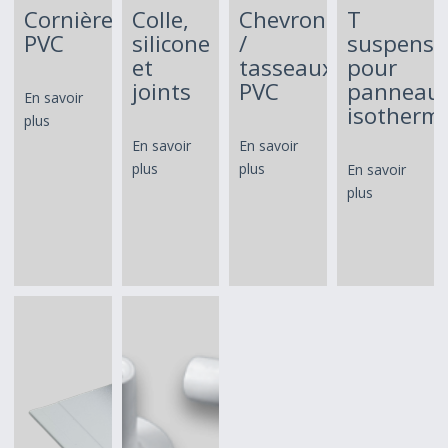
Cornières
Colle,
Chevrons
T
PVC
silicone
/
suspensi
et
tasseaux
pour
joints
PVC
panneau
En savoir
isotherm
plus
En savoir
En savoir
plus
plus
En savoir
plus