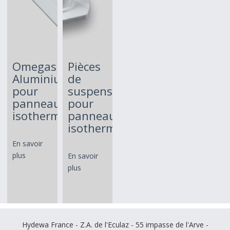
Omegas
Pièces
Aluminium
de
pour
suspension
panneaux
pour
isothermes
panneaux
isothermes
En savoir
plus
En savoir
plus
Hydewa France - Z.A. de l'Eculaz - 55 impasse de l'Arve -